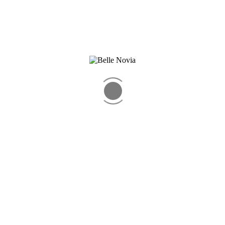
e ilusión y delicadas mangas tres cuartos en tul bordado. El corset está 
bladillo aporta un toque clásico y sofisticado. Ideal para una novia que