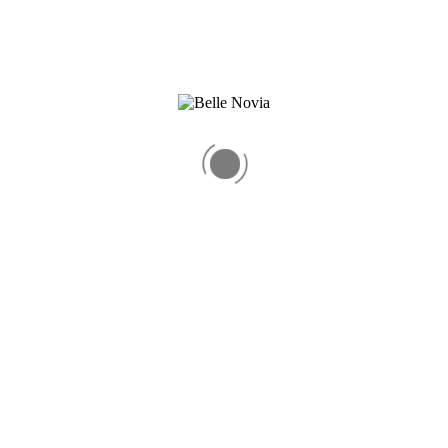
mikado, que aporta estructura y elegancia. Presenta escote barco con de
 y movimiento sin perder la línea refinada. Un diseño perfecto para una
 STOCK:
20% sobre precio de lista mas envío de regalo a todo México
 SOBRE PEDIDO:
3 y 6 meses sin intereses con tarjeta de crédito y 